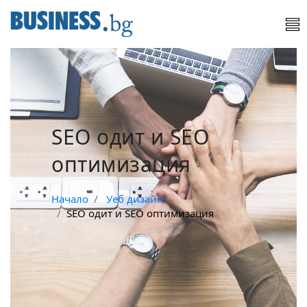
SEO одит и SEO
оптимизация
Начало
Уеб дизайн
SEO одит и SEO оптимизация