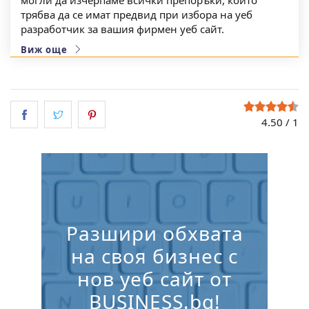
могли да изчерпаме всички препоръки, които
трябва да се имат предвид при избора на уеб
разработчик за вашия фирмен уеб сайт.
Виж още
4.50
/
1
Разшири обхвата
на своя бизнес с
нов уеб сайт от
BUSINESS.bg!